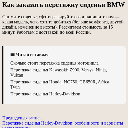
Как заказать перетяжку сиденья BMW
Снимите сиденье, сфотографируйте его и напишите нам —
какая модель, чего хотите добиться (больше комфорта, другой
дизайн, изменение высоты). Рассчитаем стоимость за 15
минут. Работаем с доставкой по всей России.
📖 Читайте также:
Сколько стоит перетяжка сиденья мотоцикла
Перетяжка сиденья Kawasaki: Z900, Versys, Ninja,
Vulcan
Перетяжка сиденья Honda: NC750, CB650R, Africa
Twin
Перетяжка сиденья Harley-Davidson
Навигация
Предыдущая запись
Перетяжка сиденья Harley-Davidson: особенности и варианты
по