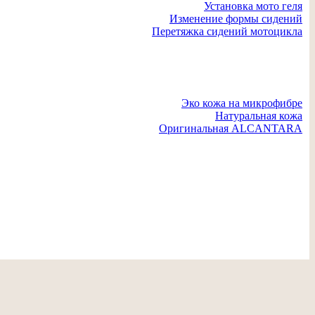
Установка мото геля
Изменение формы сидений
Перетяжка сидений мотоцикла
Отзывы
Блог
Видео
Материалы
Эко кожа на микрофибре
Натуральная кожа
Оригинальная ALCANTARA
О нас
Контакты