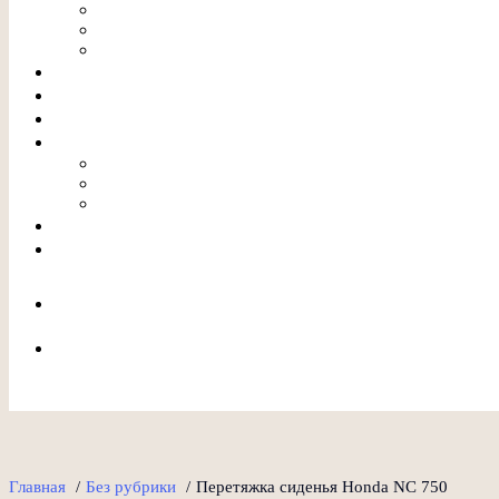
+7(926) 256 -09-36
Главная
/
Без рубрики
/
Перетяжка сиденья Honda NC 750