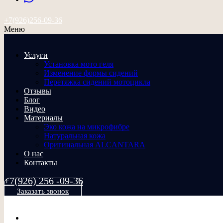
+7(926)256-09-36
Меню
Услуги
Установка мото геля
Изменение формы сидений
Перетяжка сидений мотоцикла
Отзывы
Блог
Видео
Материалы
Эко кожа на микрофибре
Натуральная кожа
Оригинальная ALCANTARA
О нас
Контакты
+7(926) 256 -09-36
Заказать звонок